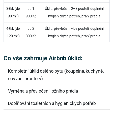
3+kk (do
od 1
Úklid, převlečení 2–3 postelí, doplnění
90 m²)
900 Kč
hygienických potřeb, praní prádla
4+kk (do
od 2
Úklid, převlečení více postelí, doplnění
120 m²)
300 Kč
hygienických potřeb, praní prádla
Co vše zahrnuje Airbnb úklid:
Kompletní úklid celého bytu (koupelna, kuchyně,
obývací prostory)
Výměna a převlečení ložního prádla
Doplňování toaletních a hygienických potřeb