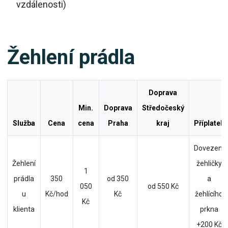
vzdálenosti)
Žehlení prádla
Doprava
Min.
Doprava
Středočeský
Služba
Cena
cena
Praha
kraj
Příplatek
Dovezení
Žehlení
žehličky
1
prádla
350
od 350
a
050
od 550 Kč
u
Kč/hod
Kč
žehlícího
Kč
klienta
prkna
+200 Kč