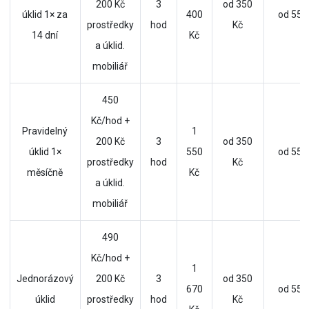
200 Kč
3
od 350
úklid 1× za
400
od 550
prostředky
hod
Kč
14 dní
Kč
a úklid.
mobiliář
450
Kč/hod +
Pravidelný
1
200 Kč
3
od 350
úklid 1×
550
od 550
prostředky
hod
Kč
měsíčně
Kč
a úklid.
mobiliář
490
Kč/hod +
1
Jednorázový
200 Kč
3
od 350
670
od 550
úklid
prostředky
hod
Kč