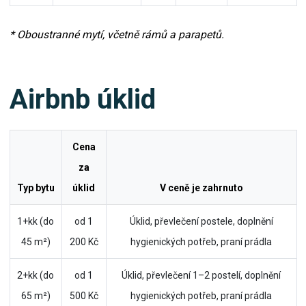
* Oboustranné mytí, včetně rámů a parapetů.
Airbnb úklid
Cena
za
Typ bytu
úklid
V ceně je zahrnuto
1+kk (do
od 1
Úklid, převlečení postele, doplnění
45 m²)
200 Kč
hygienických potřeb, praní prádla
2+kk (do
od 1
Úklid, převlečení 1–2 postelí, doplnění
65 m²)
500 Kč
hygienických potřeb, praní prádla