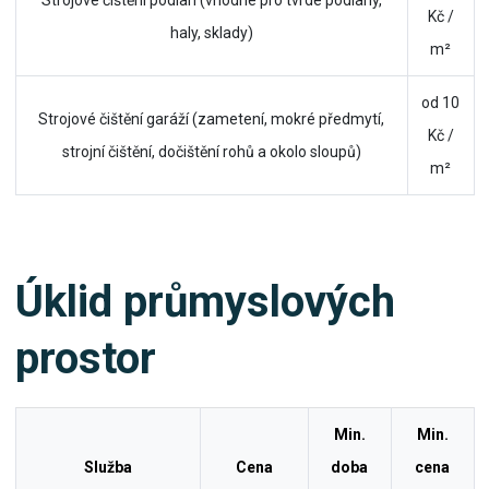
Strojové čištění podlah (vhodné pro tvrdé podlahy,
Kč /
haly, sklady)
m²
od 10
Strojové čištění garáží (zametení, mokré předmytí,
Kč /
strojní čištění, dočištění rohů a okolo sloupů)
m²
Úklid průmyslových
prostor
Min.
Min.
Služba
Cena
doba
cena