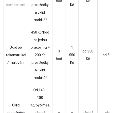
hod
Kč
domácnosti
prostředky
Kč
a úklid.
mobiliář
450 Kč/hod
za jednu
Úklid po
pracovnici +
1
3
od 350
rekonstrukci
200 Kč
550
od 550
hod
Kč
/ malování
prostředky
Kč
a úklid.
mobiliář
Od 140–
180
Úklid
Kč/byt/měs.
společných
včetně
—
—
včetně
včet