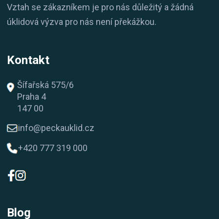
Vztah se zákazníkem je pro nás důležitý a žádná
úklidová výzva pro nás není překážkou.
Kontakt
Šífařská 575/6
Praha 4
147 00
info@peckauklid.cz
+420 777 319 000
Blog