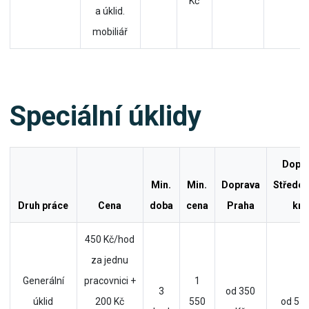
Kč
a úklid.
mobiliář
Speciální úklidy
Dopr
Min.
Min.
Doprava
Středo
Druh práce
Cena
doba
cena
Praha
kra
450 Kč/hod
za jednu
Generální
pracovnici +
1
3
od 350
úklid
200 Kč
550
od 550