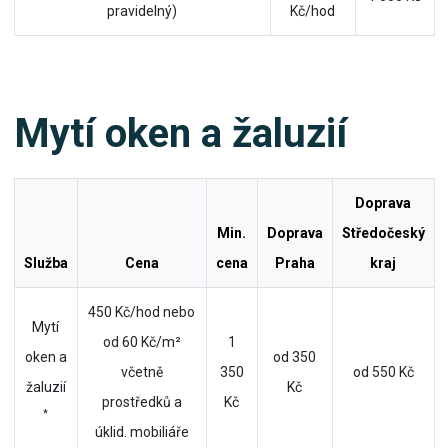
pravidelný)
Kč/hod
Mytí oken a žaluzií
Doprava
Min.
Doprava
Středočeský
Služba
Cena
cena
Praha
kraj
450 Kč/hod nebo
Mytí
od 60 Kč/m²
1
oken a
od 350
včetně
350
od 550 Kč
žaluzií
Kč
prostředků a
Kč
*
úklid. mobiliáře