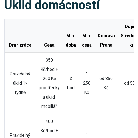
Úklid domácností
Dopra
Min.
Min.
Doprava
Středoč
Druh práce
Cena
doba
cena
Praha
kraj
350
Kč/hod +
Pravidelný
1
200 Kč
3
od 350
úklid 1×
250
od 550
prostředky
hod
Kč
týdně
Kč
a úklid.
mobiliář
400
Kč/hod +
Pravidelný
1