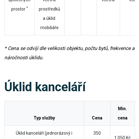
*
prostor
prostředků
a úklid.
mobiliáře
* Cena se odvíjí dle velikosti objektu, počtu bytů, frekvence a
náročnosti úklidu.
Úklid kanceláří
Min.
Typ služby
Cena
cena
Úklid kanceláří (jednorázový i
350
1 050 Kč